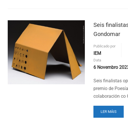
ABOUT
XVI
PREMIO
DE
Seis finalist
POESÍA
VICTORIANO
Gondomar
TAIBO
Publicado por
IEM
Data
6 Novembro 202
Seis finalistas 
premio de Poesía
colaboración co 
READ
LER MÁIS
MORE
ABOUT