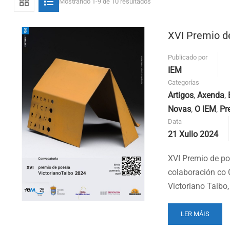
Mostrando 1-9 de 10 resultados
XVI Premio de
Publicado por
IEM
Categorías
Artigos
,
Axenda
,
Novas
,
O IEM
,
Pr
Data
21 Xullo 2024
XVI Premio de po
colaboración co 
Victoriano Taibo
READ
LER MÁIS
MORE