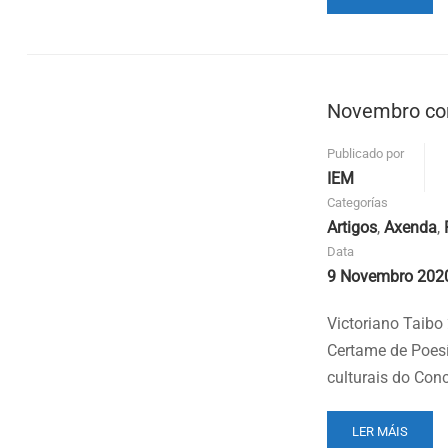
MORE
ABOUT
RECORDATORIO
PREMIO
VICTORIANO
Novembro co
TAIBO-
REMATA
O
Publicado por
PRAZO
IEM
DE
Categorías
ENTREGA
Artigos
,
Axenda
,
O
Data
DÍA
2
9 Novembro 202
DE
SETEMBRO
Victoriano Taibo
DE
Certame de Poesí
2022.
culturais do Con
READ
LER MÁIS