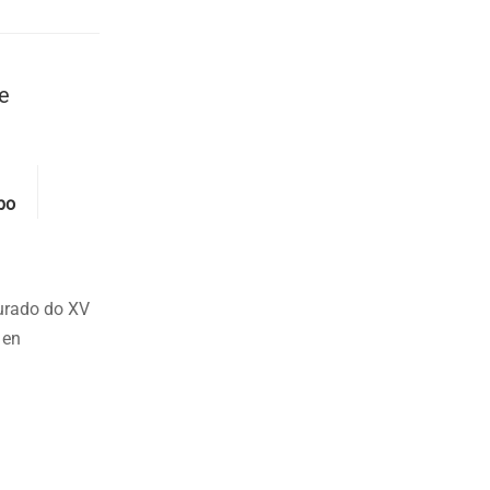
e
bo
xurado do XV
 en