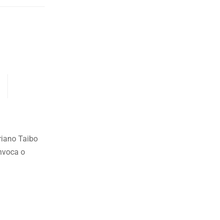
riano Taibo
onvoca o