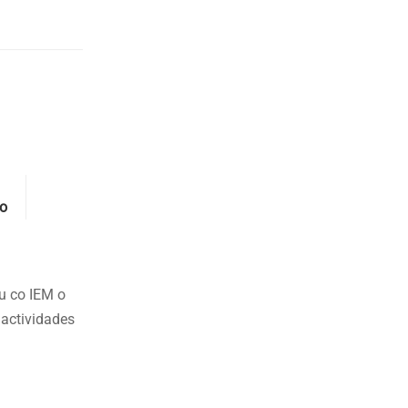
bo
u co IEM o
 actividades