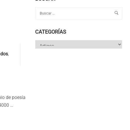
CATEGORÍAS
Categorías
ados
,
mio de poesía
 4000 …