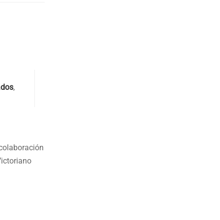
ados
,
 colaboración
ictoriano