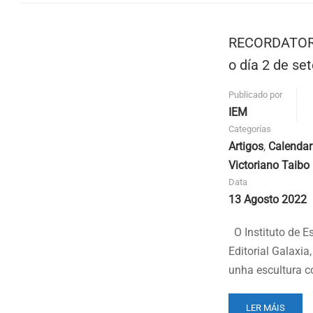
FINALISTAS
PREMIO
DE
RECORDATORI
POESÍA
VICTORIANO
o día 2 de se
TAIBO
Publicado por
IEM
Categorías
Artigos
,
Calendar
Victoriano Taibo
Data
13 Agosto 2022
O Instituto de E
Editorial Galaxi
unha escultura c
READ
LER MÁIS