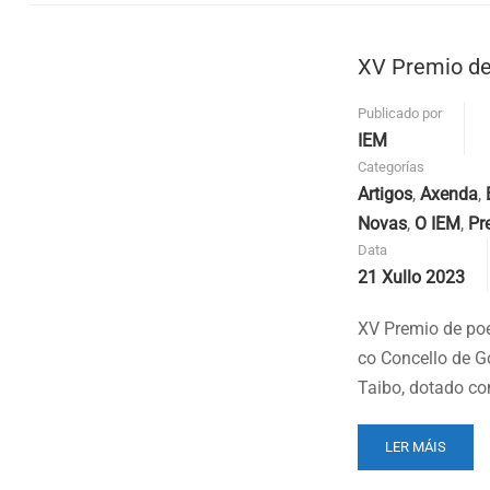
SEIS
FINALISTAS
OPTAN
XV Premio de
AO
XV
PREMIO
Publicado por
DE
IEM
POESÍA
Categorías
VICTORIANO
Artigos
,
Axenda
,
TAIBO
DE
Novas
,
O IEM
,
Pr
GONDOMAR
Data
21 Xullo 2023
XV Premio de poe
co Concello de G
Taibo, dotado co
READ
LER MÁIS
MORE
ABOUT