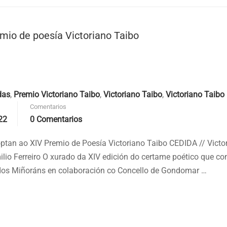
emio de poesía Victoriano Taibo
das
,
Premio Victoriano Taibo
,
Victoriano Taibo
,
Victoriano Taibo
Comentarios
22
0 Comentarios
 optan ao XIV Premio de Poesía Victoriano Taibo CEDIDA // Victo
ilio Ferreiro O xurado da XIV edición do certame poético que c
udos Miñoráns en colaboración co Concello de Gondomar …