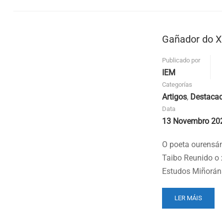
XV
PREMIO
DE
Gañador do X
POESÍA
VICTORIANO
TAIBO
Publicado por
IEM
Categorías
Artigos
,
Destaca
Data
13 Novembro 20
O poeta ourensán
Taibo Reunido o 
Estudos Miñoráns
READ
LER MÁIS
MORE
ABOUT