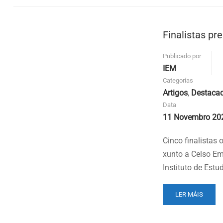
GAÑADOR
DO
XIV
Finalistas pr
PREMIO
DE
POESÍA
Publicado por
VICTORIANO
IEM
TAIBO
Categorías
Artigos
,
Destaca
Data
11 Novembro 20
Cinco finalistas
xunto a Celso Em
Instituto de Est
READ
LER MÁIS
MORE
ABOUT