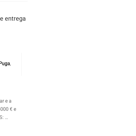
e entrega
Puga
,
ar e a
4000 € e
S: …