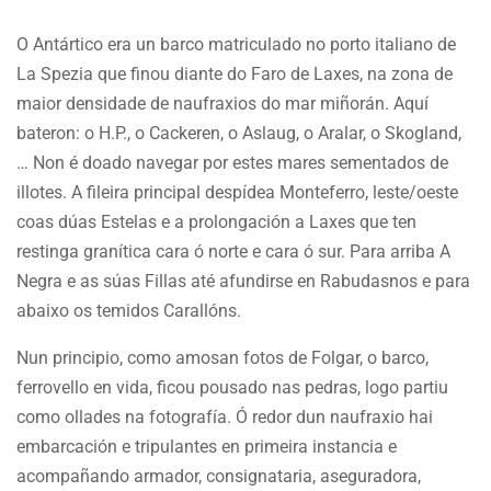
O Antártico era un barco matriculado no porto italiano de
La Spezia que finou diante do Faro de Laxes, na zona de
maior densidade de naufraxios do mar miñorán. Aquí
bateron: o H.P., o Cackeren, o Aslaug, o Aralar, o Skogland,
… Non é doado navegar por estes mares sementados de
illotes. A fileira principal despídea Monteferro, leste/oeste
coas dúas Estelas e a prolongación a Laxes que ten
restinga granítica cara ó norte e cara ó sur. Para arriba A
Negra e as súas Fillas até afundirse en Rabudasnos e para
abaixo os temidos Carallóns.
Nun principio, como amosan fotos de Folgar, o barco,
ferrovello en vida, ficou pousado nas pedras, logo partiu
como ollades na fotografía. Ó redor dun naufraxio hai
embarcación e tripulantes en primeira instancia e
acompañando armador, consignataria, aseguradora,