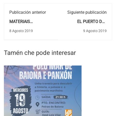
Publicación anterior
Siguiente publicación
MATERIAIS
EL PUERTO DEL
REXISTRADOS E
MUELLE-Texto nº9 de
8 Agosto 2019
9 Agosto 2019
CATALOGADOS NA
Xosé Lois Vilar
BIBLIOTECA NO MES
Pedreira.
DE XULLO DE 2019
Tamén che pode interesar