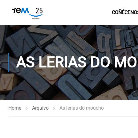
COÑÉCENO
AS LERIAS DO M
Home
Arquivo
As lerias do moucho