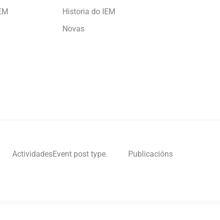
IEM
Historia do IEM
Novas
Actividades
Event post type.
Publicacións