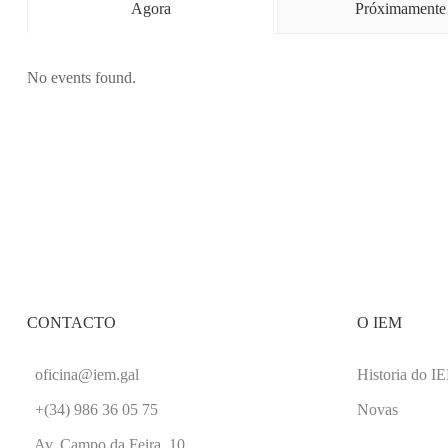
Agora
Próximamente
No events found.
CONTACTO
O IEM
oficina@iem.gal
Historia do I
+(34) 986 36 05 75
Novas
Av. Campo da Feira, 10