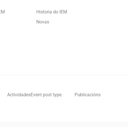
IEM
Historia do IEM
Novas
Actividades
Event post type.
Publicacións