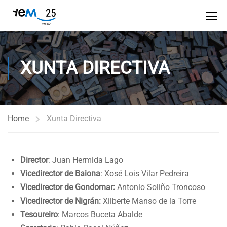
XUNTA DIRECTIVA
Home
Xunta Directiva
Director
: Juan Hermida Lago
Vicedirector de Baiona
: Xosé Lois Vilar Pedreira
Vicedirector de Gondomar:
Antonio Soliño Troncoso
Vicedirector de Nigrán:
Xilberte Manso de la Torre
Tesoureiro
: Marcos Buceta Abalde