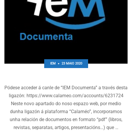
IEM
23 MAIO 2020
IEM Documenta
Pódese acceder á canle de “IEM Documenta” a través desta
ligazón: https://www.calameo.com/accounts/6231724
Neste novo apartado do noso espazo web, por medio
dunha ligazón á plataforma “Calaméo”, incorporamos
unha relación de documentos en formato “pdf” (libros,
revistas, separatas, artigos, presentacións…) que …