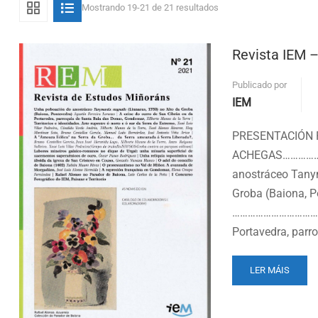
Mostrando 19-21 de 21 resultados
Revista IEM 
Publicado por
IEM
PRESENTACIÓN
ACHEGAS……………
anostráceo Tanym
Groba (Baiona, P
……………………………………
Portavedra, parr
READ
LER MÁIS
MORE
ABOUT
REVISTA