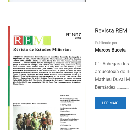
IEM
–
NÚMERO
21
Revista REM 
Publicado por
Marcos Buceta
01- Achegas dos 
arqueoloxía do 
Mathieu Duval Ma
Bernárdez.………
READ
LER MÁIS
MORE
ABOUT
REVISTA
REM