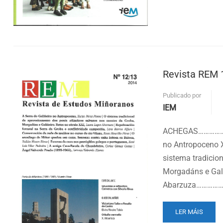
16-
17
Revista REM 
Publicado por
IEM
ACHEGAS………………
no Antropocen
sistema tradicio
Morgadáns e Gali
Abarzuza…………
READ
LER MÁIS
MORE