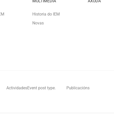
MULTIMEDIA
AXUDA
IEM
Historia do IEM
Novas
Actividades
Event post type.
Publicacións