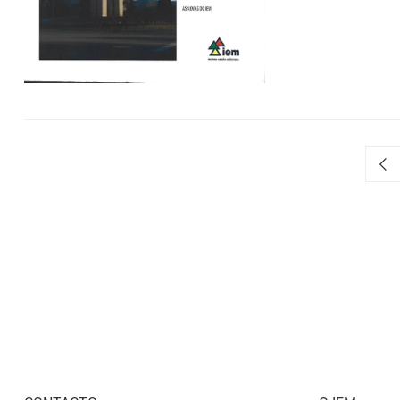
ABOUT
REVISTA
REM
12-
13