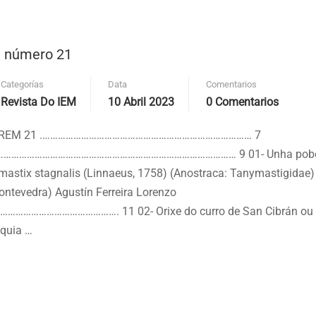
– número 21
Categorías
Data
Comentarios
Revista Do IEM
10 Abril 2023
0 Comentarios
 REM 21 .……………………………………………………………………… 7
……………………………………………………………………………… 9 01- Unha pobo
astix stagnalis (Linnaeus, 1758) (Anostraca: Tanymastigidae)
ontevedra) Agustín Ferreira Lorenzo
………………………………. 11 02- Orixe do curro de San Cibrán ou
oquia …