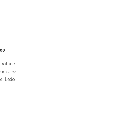
ios
grafía e
González
el Ledo