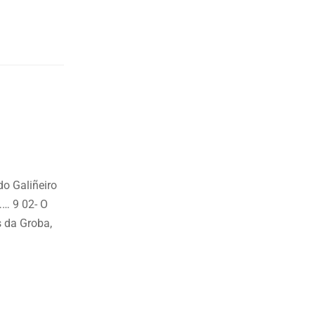
Galiñeiro
 9 02- O
s da Groba,