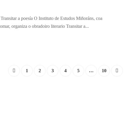
 Transitar a poesía O Instituto de Estudos Miñoráns, coa
ar, organiza o obradoiro literario Transitar a...
1
2
3
4
5
…
10