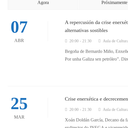
Agora
Próximamente
07
A repercusión da crise enerxét
alternativas sostibles
ABR
20:00 - 21:30
Aula de Cultur
Begoña de Bernardo Miño, Enxeñei
Por unha Galiza sen petróleo”. Dir
25
Crise enerxética e decrecemen
20:00 - 21:30
Aula de Cultur
MAR
Xoán Doldán García, Decano da f
exdirector do INEGA e vicepreside