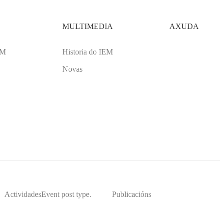
MULTIMEDIA
AXUDA
EM
Historia do IEM
Novas
Actividades
Event post type.
Publicacións