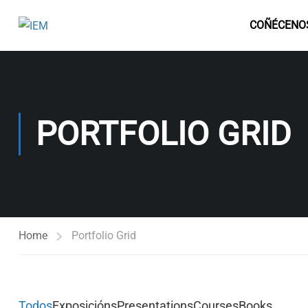
COÑÉCENO
PORTFOLIO GRID
Home
Portfolio Grid
Todos
Exposicións
Presentations
Courses
Books