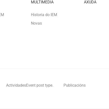
MULTIMEDIA
AXUDA
IEM
Historia do IEM
Novas
Actividades
Event post type.
Publicacións