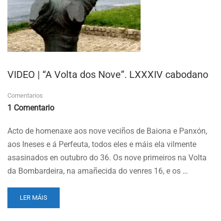
VIDEO | “A Volta dos Nove”. LXXXIV cabodano
Comentarios
1 Comentario
Acto de homenaxe aos nove veciños de Baiona e Panxón,
aos Ineses e á Perfeuta, todos eles e máis ela vilmente
asasinados en outubro do 36. Os nove primeiros na Volta
da Bombardeira, na amañecida do venres 16, e os …
READ
LER MÁIS
MORE
ABOUT