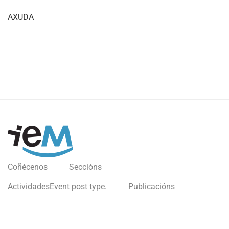
AXUDA
Coñécenos
Seccións
Actividades
Event post type.
Publicacións