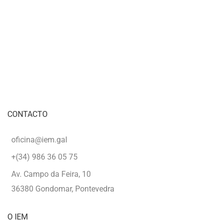
more
about
Novembro
con
Taibo
CONTACTO
oficina@iem.gal
+(34) 986 36 05 75
Av. Campo da Feira, 10
36380 Gondomar, Pontevedra
O IEM