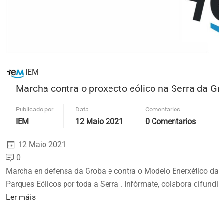
IEM
Marcha contra o proxecto eólico na Serra da G
Publicado por
Data
Comentarios
IEM
12 Maio 2021
0 Comentarios
12 Maio 2021
0
Marcha en defensa da Groba e contra o Modelo Enerxético da X
Parques Eólicos por toda a Serra . Infórmate, colabora difund
Read
Ler máis
more