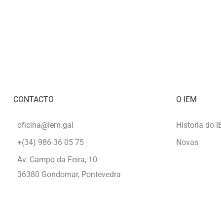
about
Marcha
contra
o
proxecto
eólico
na
Serra
CONTACTO
O IEM
da
Groba
oficina@iem.gal
Historia do 
+(34) 986 36 05 75
Novas
Av. Campo da Feira, 10
36380 Gondomar, Pontevedra