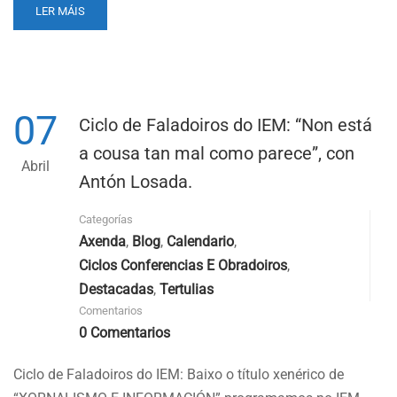
READ
LER MÁIS
MORE
ABOUT
VÍDEOS
NO
NORMAL
07
TOUR
Ciclo de Faladoiros do IEM: “Non está
NO
a cousa tan mal como parece”, con
IEM
Abril
(MARTES
Antón Losada.
14
DE
Categorías
ABRIL
Axenda
,
Blog
,
Calendario
,
ÁS
20:00)
Ciclos Conferencias E Obradoiros
,
Destacadas
,
Tertulias
Comentarios
0 Comentarios
Ciclo de Faladoiros do IEM: Baixo o título xenérico de