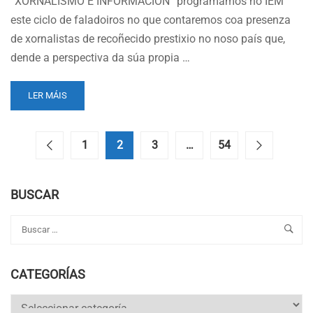
“XORNALISMO E INFORMACIÓN” programamos no IEM
este ciclo de faladoiros no que contaremos coa presenza
de xornalistas de recoñecido prestixio no noso país que,
dende a perspectiva da súa propia …
READ
LER MÁIS
MORE
ABOUT
CICLO
1
2
3
…
54
DE
FALADOIROS
DO
BUSCAR
IEM:
“NON
ESTÁ
A
COUSA
TAN
CATEGORÍAS
MAL
COMO
Categorías
PARECE”,