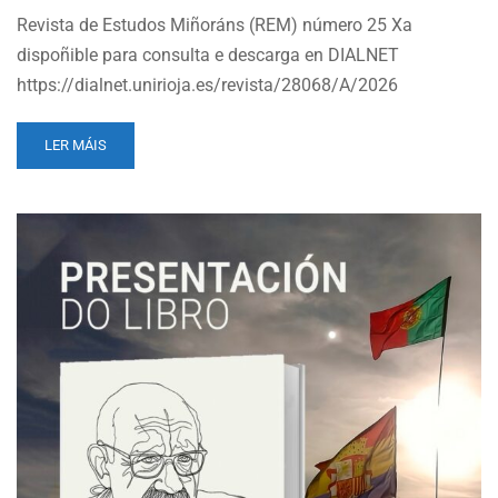
Revista de Estudos Miñoráns (REM) número 25 Xa
dispoñible para consulta e descarga en DIALNET
https://dialnet.unirioja.es/revista/28068/A/2026
READ
LER MÁIS
MORE
ABOUT
REM
25
(2026)
DISPOÑIBLE
PARA
CONSULTA
E
DESCARGA.