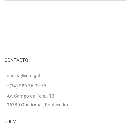
CON
ANTÓN
LOSADA.
CONTACTO
oficina@iem.gal
+(34) 986 36 05 75
Av. Campo da Feira, 10
36380 Gondomar, Pontevedra
O IEM