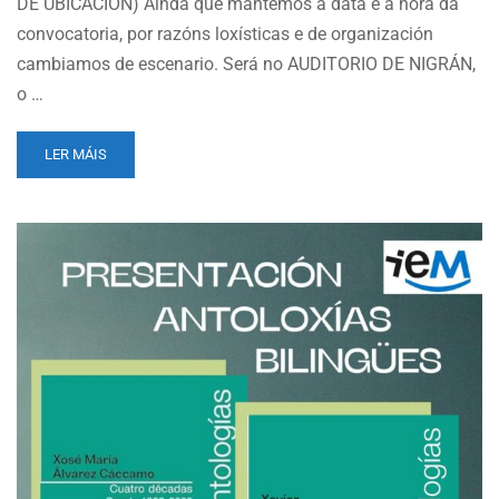
DE UBICACIÓN) Aínda que mantemos a data e a hora da
convocatoria, por razóns loxísticas e de organización
cambiamos de escenario. Será no AUDITORIO DE NIGRÁN,
o …
READ
LER MÁIS
MORE
ABOUT