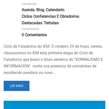
Categorías
Axenda
,
Blog
,
Calendario
,
Ciclos Conferencias E Obradoiros
,
Destacadas
,
Tertulias
Comentarios
0 Comentarios
Ciclo de Faladoiros do IEM: O vindeiro 29 de maio, venres,
clausuramos no IEM esta primeira etapa do Ciclo de
Faladoiros que baixo o título xenérico de “XORNALISMO E
INFORMACIÓN” conta coa presenza de xornalistas de
recoñecido prestixio no noso …
READ
LER MÁIS
MORE
ABOUT
CICLO
DE