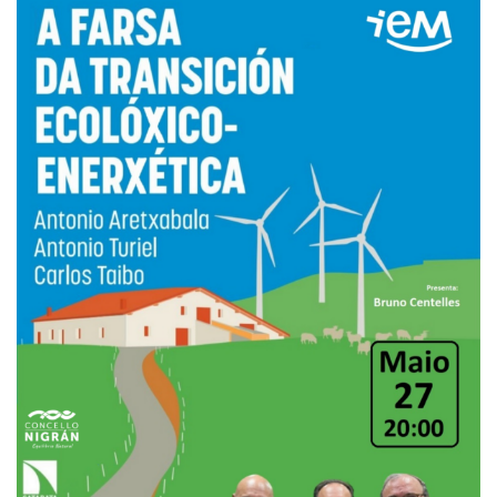
FALADOIROS
“XORNALISMO
E
INFORMACIÓN”.
TAREIXA
NAVAZA,
29/05/2026.