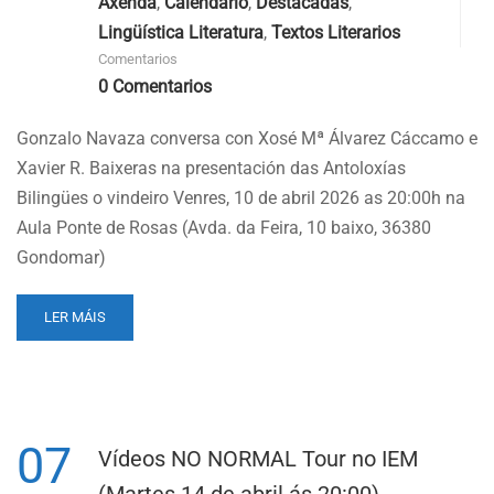
Axenda
,
Calendario
,
Destacadas
,
Lingüística Literatura
,
Textos Literarios
Comentarios
0 Comentarios
Gonzalo Navaza conversa con Xosé Mª Álvarez Cáccamo e
Xavier R. Baixeras na presentación das Antoloxías
Bilingües o vindeiro Venres, 10 de abril 2026 as 20:00h na
Aula Ponte de Rosas (Avda. da Feira, 10 baixo, 36380
Gondomar)
READ
LER MÁIS
MORE
ABOUT
PRESENTACIÓN
DAS
ANTOLOXÍAS
07
BILINGÜES
Vídeos NO NORMAL Tour no IEM