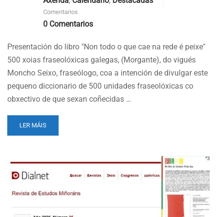
Axenda
,
Calendario
,
Destacadas
Comentarios
0 Comentarios
Presentación do libro "Non todo o que cae na rede é peixe"
500 xoias fraseolóxicas galegas, (Morgante), do vigués
Moncho Seixo, fraseólogo, coa a intención de divulgar este
pequeno diccionario de 500 unidades fraseolóxicas co
obxectivo de que sexan coñecidas …
READ
LER MÁIS
MORE
ABOUT
PRESENTACIÓN
DO
LIBRO:
“NON
TODO
O
QUE