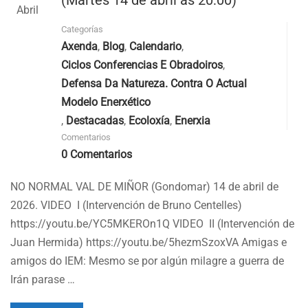
(Martes 14 de abril ás 20:00)
Abril
Categorías
Axenda
,
Blog
,
Calendario
,
Ciclos Conferencias E Obradoiros
,
Defensa Da Natureza. Contra O Actual
Modelo Enerxético
,
Destacadas
,
Ecoloxía
,
Enerxia
Comentarios
0 Comentarios
NO NORMAL VAL DE MIÑOR (Gondomar) 14 de abril de
2026. VIDEO I (Intervención de Bruno Centelles)
https://youtu.be/YC5MKEROn1Q VIDEO II (Intervención de
Juan Hermida) https://youtu.be/5hezmSzoxVA Amigas e
amigos do IEM: Mesmo se por algún milagre a guerra de
Irán parase …