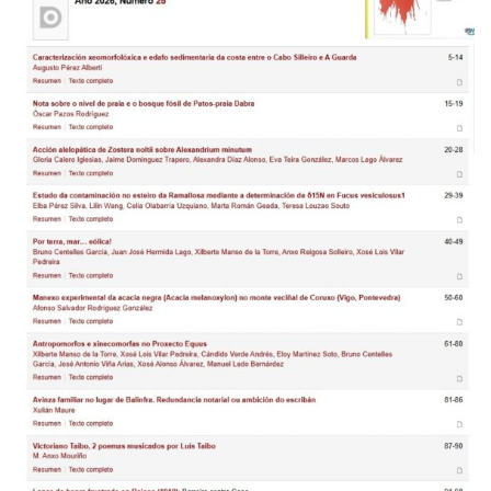
CAE
NA
REDE
É
PEIXE”,
FRASEOLOXÍA
DO
GALEGO,
MONCHO
XEIXO