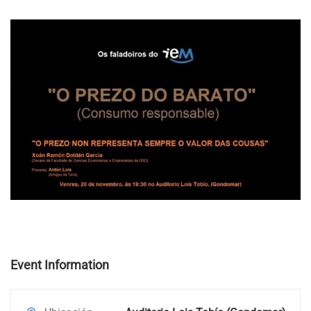
cousas” con Xoán Ramón Doldán García (Decano da
facultade de Cienciaes Económicas e Empresariais da
USC) Presenta: Antón Lois (Amigos da Terra) …
Event Information