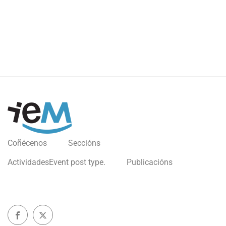
Coñécenos
Seccións
Actividades
Event post type.
Publicacións