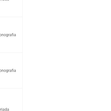
nografia
nografia
riada