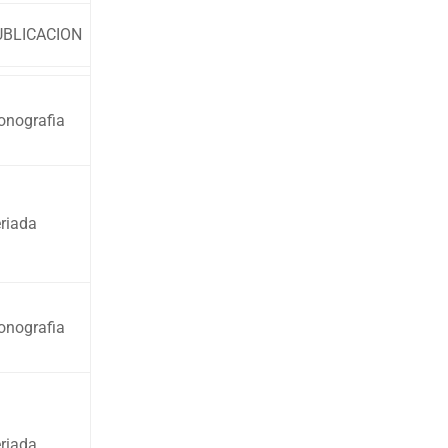
UBLICACION
nografia
riada
nografia
riada