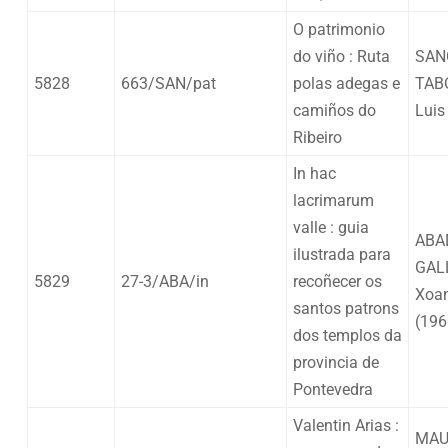
O patrimonio
do viño : Ruta
SAN
5828
663/SAN/pat
polas adegas e
TAB
camiños do
Luis
Ribeiro
In hac
lacrimarum
valle : guia
ABA
ilustrada para
GAL
5829
27-3/ABA/in
recoñecer os
Xoan
santos patrons
(196
dos templos da
provincia de
Pontevedra
Valentin Arias :
MAU