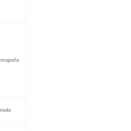
nografia
riada