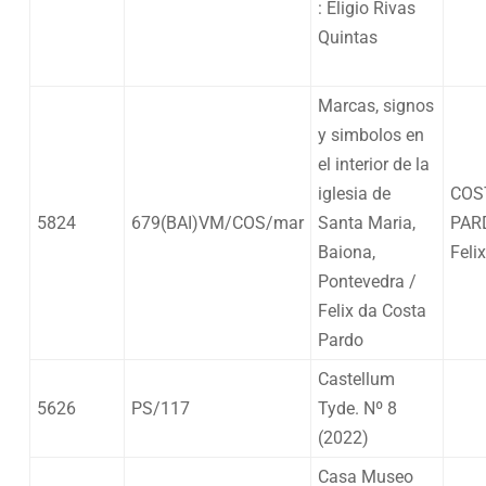
: Eligio Rivas
Quintas
Marcas, signos
y simbolos en
el interior de la
iglesia de
COS
5824
679(BAI)VM/COS/mar
Santa Maria,
PAR
Baiona,
Feli
Pontevedra /
Felix da Costa
Pardo
Castellum
5626
PS/117
Tyde. Nº 8
(2022)
Casa Museo