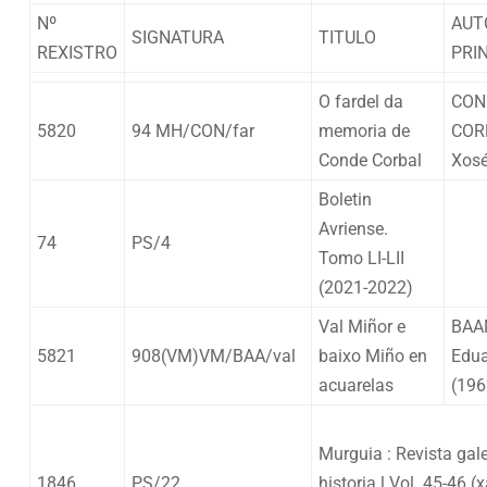
Nº
AUT
SIGNATURA
TITULO
REXISTRO
PRI
O fardel da
CON
5820
94 MH/CON/far
memoria de
COR
Conde Corbal
Xos
Boletin
Avriense.
74
PS/4
Tomo LI-LII
(2021-2022)
Val Miñor e
BAA
5821
908(VM)VM/BAA/val
baixo Miño en
Edu
acuarelas
(196
Murguia : Revista gal
1846
PS/22
historia.l Vol. 45-46 (