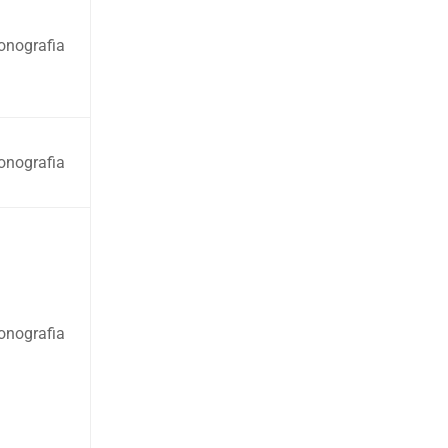
nografia
nografia
nografia