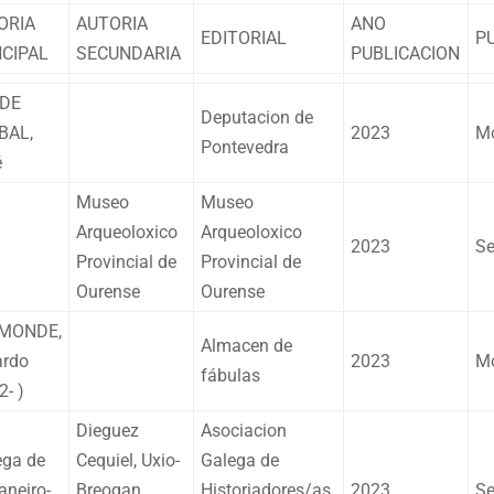
ORIA
AUTORIA
ANO
EDITORIAL
P
NCIPAL
SECUNDARIA
PUBLICACION
DE
Deputacion de
BAL,
2023
Mo
Pontevedra
é
Museo
Museo
Arqueoloxico
Arqueoloxico
2023
Se
Provincial de
Provincial de
Ourense
Ourense
MONDE,
Almacen de
ardo
2023
Mo
fábulas
2- )
Dieguez
Asociacion
ega de
Cequiel, Uxio-
Galega de
xaneiro-
Breogan
Historiadores/as
2023
Se