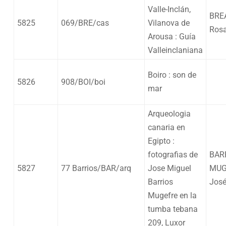
Valle-Inclán,
BRE
5825
069/BRE/cas
Vilanova de
Rosa
Arousa : Guía
Valleinclaniana
Boiro : son de
5826
908/BOI/boi
mar
Arqueologia
canaria en
Egipto :
fotografias de
BAR
5827
77 Barrios/BAR/arq
Jose Miguel
MUG
Barrios
José
Mugefre en la
tumba tebana
209, Luxor