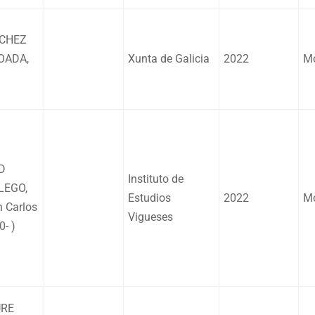
CHEZ
OADA,
Xunta de Galicia
2022
Mo
D
Instituto de
LEGO,
Estudios
2022
Mo
 Carlos
Vigueses
0- )
RE