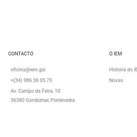
PRIMAVERA
VIDEOLITERARI
DO
VAL
DE
MIÑOR
CONTACTO
O IEM
oficina@iem.gal
Historia do 
+(34) 986 36 05 75
Novas
Av. Campo da Feira, 10
36380 Gondomar, Pontevedra