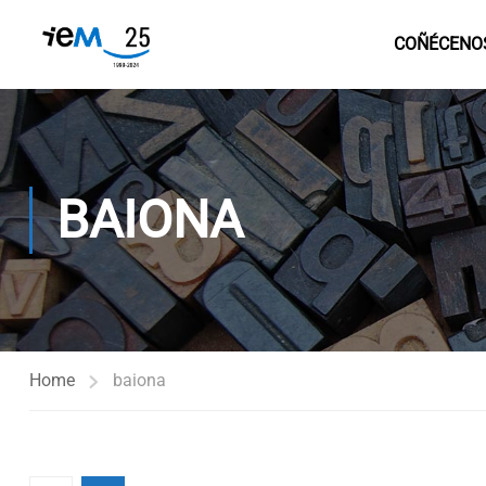
COÑÉCENO
BAIONA
Home
baiona