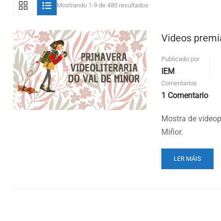
Mostrando 1-9 de 480 resultados
Videos premia
Publicado por
IEM
Comentarios
1 Comentario
Mostra de videop
Miñor.
READ
LER MÁIS
MORE
ABOUT
VIDEOS
PREMIADOS
NA
I