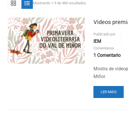
Mostrando 1-9 de 480 resultados
Videos premia
Publicado por
IEM
Comentarios
1 Comentario
Mostra de videop
Miñor.
READ
LER MÁIS
MORE
ABOUT
VIDEOS
PREMIADOS
NA
I