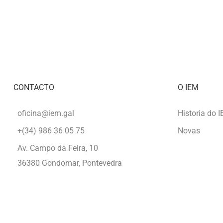
PRIMAVERA
VIDEOLITERARI
DO
VAL
DE
MIÑOR
CONTACTO
O IEM
oficina@iem.gal
Historia do 
+(34) 986 36 05 75
Novas
Av. Campo da Feira, 10
36380 Gondomar, Pontevedra