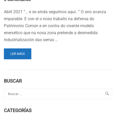
Abril 2021 “… e se aínda seguimos aquí…” O ano avanza
imparable. E con el o noso traballo na defensa do
Patrimonio Común e en contra do vixente modelo
enerxético que na nosa zona pretende a desmedida
industrialización das serras …
READ
LER MÁIS
MORE
ABOUT
ABRIL
2021:
“…
BUSCAR
E
SE
AÍNDA
SEGUIMOS
AQUÍ…”
CATEGORÍAS