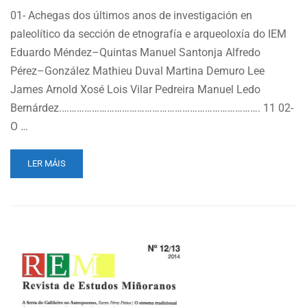
01- Achegas dos últimos anos de investigación en
paleolítico da sección de etnografía e arqueoloxía do IEM
Eduardo Méndez–Quintas Manuel Santonja Alfredo
Pérez–González Mathieu Duval Martina Demuro Lee
James Arnold Xosé Lois Vilar Pedreira Manuel Ledo
Bernárdez.……………………………………………………………………. 11 02-
O …
READ
LER MÁIS
MORE
ABOUT
REVISTA
REM
16-
17