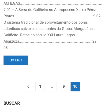
ACHEGAS……………………………………………………………………………………
7 01 – A Serra do Galiñeiro no Antropoceno Xurxo Pérez-
Pintos ……………………………………………………………………………… 9 02-
O sistema tradicional de aproveitamento dos ponis
atlánticos salvaxes nos montes da Groba, Morgadáns e
Galiñeiro. Retos no século XXI Laura Lagos
Abarzuza………………………………………………………………………… 29
03 …
READ
LER MÁIS
MORE
ABOUT
REVISTA
REM
12-
1
…
9
10
13
BUSCAR