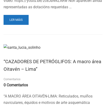
vídeo: https://youtu.be/zceJbN4ZARw Non aparecen aínda
representadas as dotacións requeridas …
READ
LER MÁIS
MORE
ABOUT
PARQUES
EÓLICOS
NA
SERRA
DA
GROBA
“CAZADORES DE PETRÓGLIFOS: A macro área
E
NA
Oitavén – Lima”
SERRA
DO
Comentarios
GALIÑEIRO
0 Comentarios
(SIMULACIÓN
3D)
“A MACRO ÁREA OITAVÉN-LIMA: Reticulados, muíños
naviculares, équidos e motivos de arte asquemática