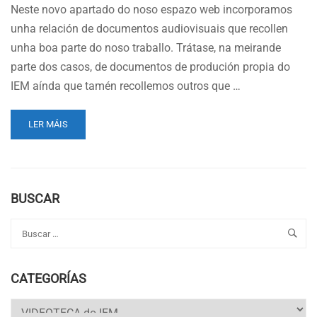
Neste novo apartado do noso espazo web incorporamos
unha relación de documentos audiovisuais que recollen
unha boa parte do noso traballo. Trátase, na meirande
parte dos casos, de documentos de produción propia do
IEM aínda que tamén recollemos outros que …
READ
LER MÁIS
MORE
ABOUT
VIDEOTECA
DO
IEM
BUSCAR
CATEGORÍAS
Categorías