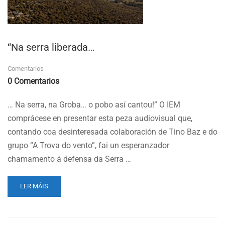
“Na serra liberada…
Comentarios
0 Comentarios
… Na serra, na Groba… o pobo así cantou!” O IEM
comprácese en presentar esta peza audiovisual que,
contando coa desinteresada colaboración de Tino Baz e do
grupo “A Trova do vento”, fai un esperanzador
chamamento á defensa da Serra …
READ
LER MÁIS
MORE
ABOUT
“NA