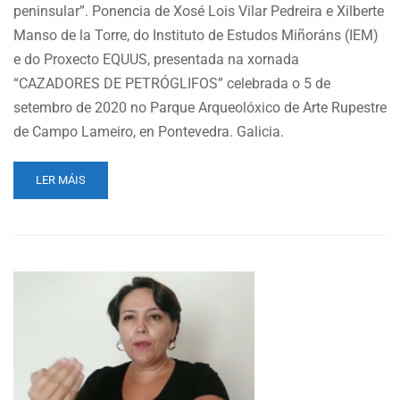
peninsular”. Ponencia de Xosé Lois Vilar Pedreira e Xilberte
Manso de la Torre, do Instituto de Estudos Miñoráns (IEM)
e do Proxecto EQUUS, presentada na xornada
“CAZADORES DE PETRÓGLIFOS” celebrada o 5 de
setembro de 2020 no Parque Arqueolóxico de Arte Rupestre
de Campo Lameiro, en Pontevedra. Galicia.
READ
LER MÁIS
MORE
ABOUT
“CAZADORES
DE
PETRÓGLIFOS:
A
MACRO
ÁREA
OITAVÉN
–
LIMA”