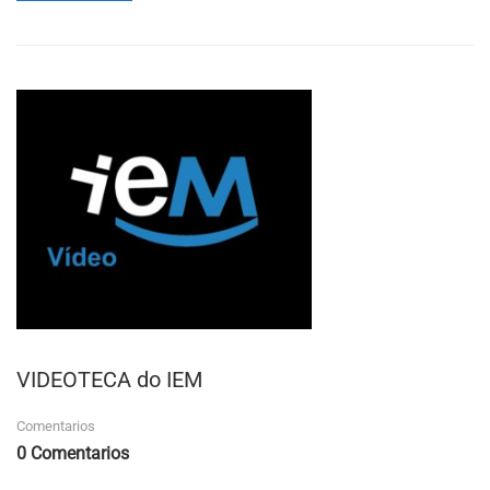
ABOUT
COVID-
19:
O
IEM
NON
TEN
PROGRAMADA
NINGUNHA
ACTIVIDADE
PARA
ESTE
VERÁN.
VIDEOTECA do IEM
Comentarios
0 Comentarios