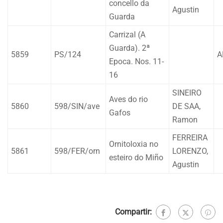
concello da
Agustin
Guarda
Carrizal (A
Guarda). 2ª
5859
PS/124
A
Epoca. Nos. 11-
16
SINEIRO
Aves do rio
5860
598/SIN/ave
DE SAA,
Gafos
Ramon
FERREIRA
Ornitoloxia no
5861
598/FER/orn
LORENZO,
esteiro do Miño
Agustin
Compartir: