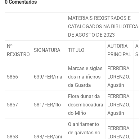
0 Comentarios
MATERIAIS REXISTRADOS E
CATALOGADOS NA BIBLIOTECA
DE AGOSTO DE 2023
Nº
AUTORIA
A
SIGNATURA
TITULO
REXISTRO
PRINCIPAL
S
Marcas e siglas
FERREIRA
5856
639/FER/mar
dos mariñeiros
LORENZO,
da Guarda
Agustin
Flora dunar da
FERREIRA
5857
581/FER/flo
desembocadura
LORENZO,
do Miño
Agustin
O aniñamento
FERREIRA
de gaivotas no
5858
598/FER/ani
LORENZO,