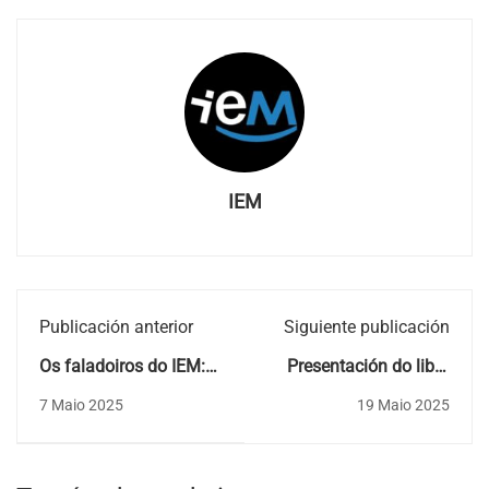
IEM
Publicación anterior
Siguiente publicación
Os faladoiros do IEM:
Presentación do libro
"Galicia, un país
"TAIBO. Verso libre da
7 Maio 2025
19 Maio 2025
desnortado e
música galega" (Autor:
minguante". ALBINO
Alberto Cancela
PRADA
Montes)