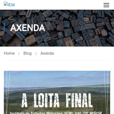
AXENDA
Home
Blog
Axenda