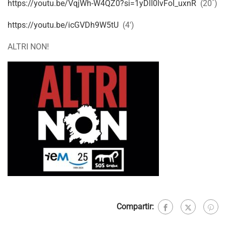
https://youtu.be/VqjWh-W4QZ0?si=1yDlI0lvFoI_uxnR
(20´)
https://youtu.be/icGVDh9W5tU
(4′)
ALTRI NON!
Compartir: