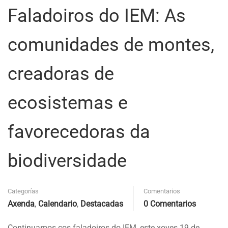
Faladoiros do IEM: As
comunidades de montes,
creadoras de
ecosistemas e
favorecedoras da
biodiversidade
Categorías
Comentarios
Axenda
,
Calendario
,
Destacadas
0 Comentarios
Continuamos cos faladoiros do IEM, este xoves 19 de