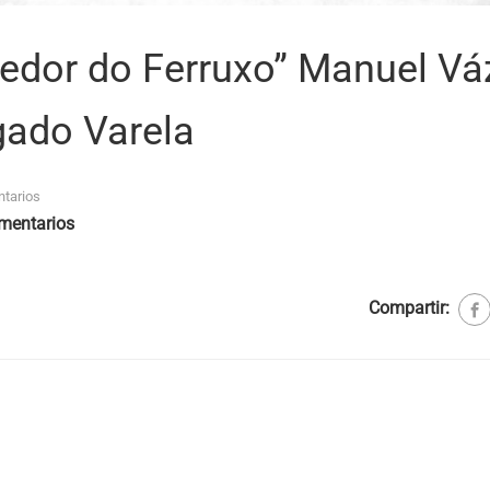
redor do Ferruxo” Manuel V
gado Varela
tarios
mentarios
Compartir: