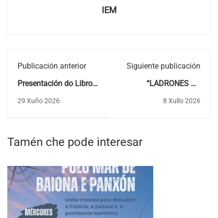
IEM
Publicación anterior
Siguiente publicación
Presentación do Libro:
“LADRONES DE
"NON TODO o que cae
FUEGO” (“Ladróns de
29 Xuño 2026
8 Xullo 2026
na rede é PEIXE",
lume”)
fraseoloxía do galego,
Moncho Xeixo
Tamén che pode interesar