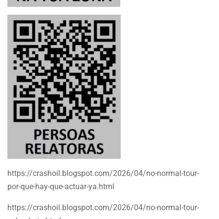
https://crashoil.blogspot.com/2026/04/no-normal-tour-
por-que-hay-que-actuar-ya.html
https://crashoil.blogspot.com/2026/04/no-normal-tour-