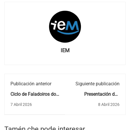
IEM
Publicación anterior
Siguiente publicación
Ciclo de Faladoiros do
Presentación das
IEM: "Non está a cousa
Antoloxías Bilingües
7 Abril 2026
8 Abril 2026
tan mal como parece",
con Antón Losada.
Tamén che pode interesar