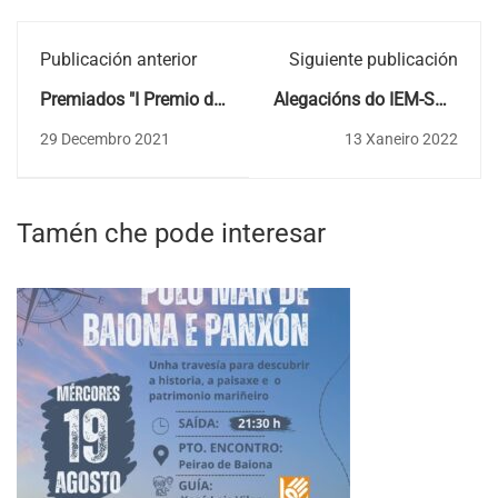
Publicación anterior
Siguiente publicación
Premiados "I Premio de
Alegacións do IEM-SOS
Investigación Val de
Groba en contra do
29 Decembro 2021
13 Xaneiro 2022
Miñor"
proxecto PARQUE
EÓLICO MERENDÓN
(IN661A 2011/19-4).
Tamén che pode interesar
DOG Núm. 245, do 23
/12/2021, nos
concellos de Oia e O
Rosal