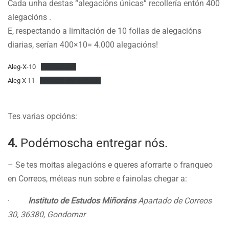
Cada unha destas “alegacións únicas” recollería entón 400
alegacións .
E, respectando a limitación de 10 follas de alegacións
diarias, serían 400×10= 4.000 alegacións!
Aleg-X-10
Formato pdf
Aleg X 11
Formato doc editable
Tes varias opcións:
4.
Podémoscha entregar nós.
– Se tes moitas alegacións e queres aforrarte o franqueo
en Correos, méteas nun sobre e fainolas chegar a:
·
Instituto de Estudos Miñoráns
Apartado de Correos
30, 36380, Gondomar