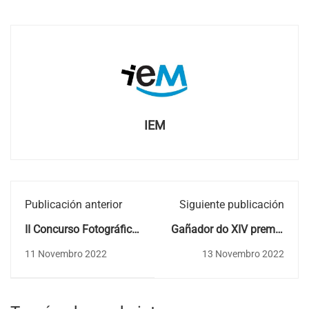
IEM
Publicación anterior
Siguiente publicación
II Concurso Fotográfico
Gañador do XIV premio
do IEM, "Serras do
de poesía Victoriano
11 Novembro 2022
13 Novembro 2022
Galiñeiro, A Groba-A
Taibo
Valga". "Patrimonio e
Auga"