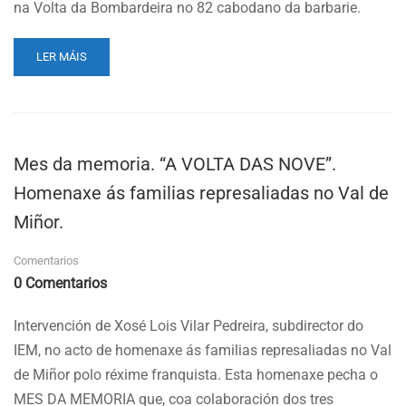
na Volta da Bombardeira no 82 cabodano da barbarie.
READ
LER MÁIS
MORE
ABOUT
LXXXII
A
VOLTA
Mes da memoria. “A VOLTA DAS NOVE”.
DOS
NOVE.
Homenaxe ás familias represaliadas no Val de
ACTO
Miñor.
HOMENAXE
13/10/2018.
Comentarios
0 Comentarios
Intervención de Xosé Lois Vilar Pedreira, subdirector do
IEM, no acto de homenaxe ás familias represaliadas no Val
de Miñor polo réxime franquista. Esta homenaxe pecha o
MES DA MEMORIA que, coa colaboración dos tres