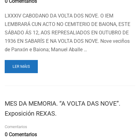
0 Comentarios
LXXXIV CABODANO DA VOLTA DOS NOVE. O IEM
LEMBRARÁ CUN ACTO NO CEMITERIO DE BAIONA, ESTE
SÁBADO ÁS 12, AOS REPRESALIADOS EN OUTUBRO DE
1936 EN SABARÍS E NA VOLTA DOS NOVE. Nove veciños
de Panxón e Baiona; Manuel Aballe …
READ
LER MÁIS
MORE
ABOUT
ACTO
MEMORIA
“VOLTA
MES DA MEMORIA. “A VOLTA DAS NOVE”.
DOS
NOVE”.
Exposición REXAS.
LXXXIV
CABODANO.
Comentarios
0 Comentarios