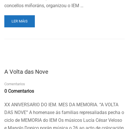
concellos miñoráns, organizou o IEM …
READ
LER MÁIS
MORE
ABOUT
MES
DA
MEMORIA.
“A
VOLTA
DAS
A Volta das Nove
NOVE”.
HOMENAXE
Comentarios
ÁS
FAMILIAS
0 Comentarios
REPRESALIADAS
NO
XX ANIVERSARIO DO IEM. MES DA MEMORIA. “A VOLTA
VAL
DAS NOVE” A homenaxe ás familias represaliadas pecha o
DE
MIÑOR.
ciclo de MEMORIA do IEM Os músicos Lucía César Veloso
e Manolo Dopico porán música o 26 ao acto de colocación