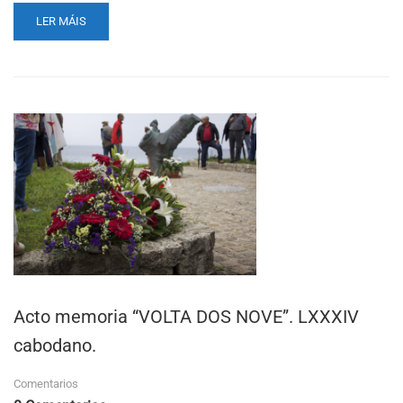
READ
LER MÁIS
MORE
ABOUT
“A
VOLTA
DOS
NOVE”
Acto memoria “VOLTA DOS NOVE”. LXXXIV
cabodano.
Comentarios