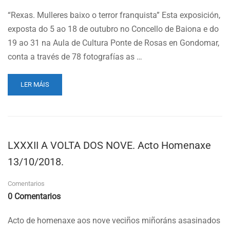
“Rexas. Mulleres baixo o terror franquista” Esta exposición,
exposta do 5 ao 18 de outubro no Concello de Baiona e do
19 ao 31 na Aula de Cultura Ponte de Rosas en Gondomar,
conta a través de 78 fotografías as …
READ
LER MÁIS
MORE
ABOUT
MES
DA
MEMORIA.
LXXXII A VOLTA DOS NOVE. Acto Homenaxe
“A
VOLTA
13/10/2018.
DAS
NOVE”.
Comentarios
EXPOSICIÓN
0 Comentarios
REXAS.
Acto de homenaxe aos nove veciños miñoráns asasinados